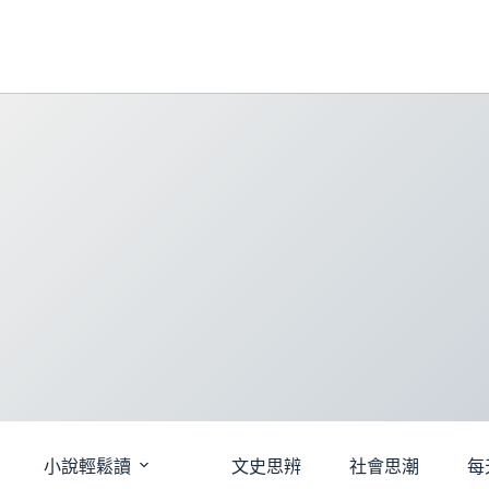
跳
至
主
要
內
容
小說輕鬆讀
文史思辨
社會思潮
每