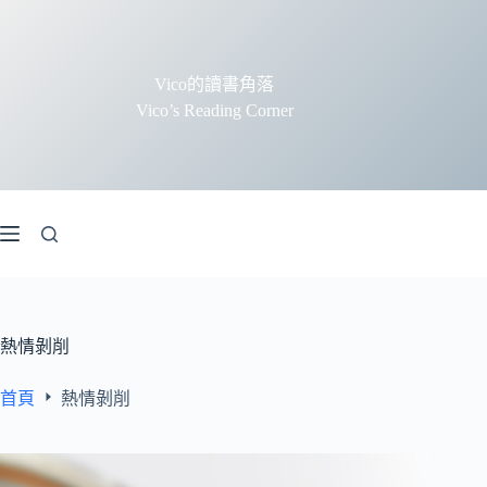
跳
至
主
Vico的讀書角落
要
Vico’s Reading Corner
內
容
熱情剝削
首頁
熱情剝削