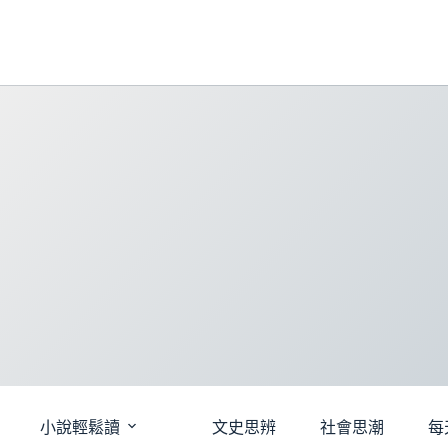
跳
至
主
要
內
容
小說輕鬆讀
文史思辨
社會思潮
每