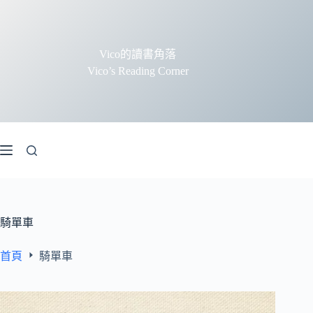
跳
至
主
Vico的讀書角落
要
Vico’s Reading Corner
內
容
騎單車
首頁
騎單車