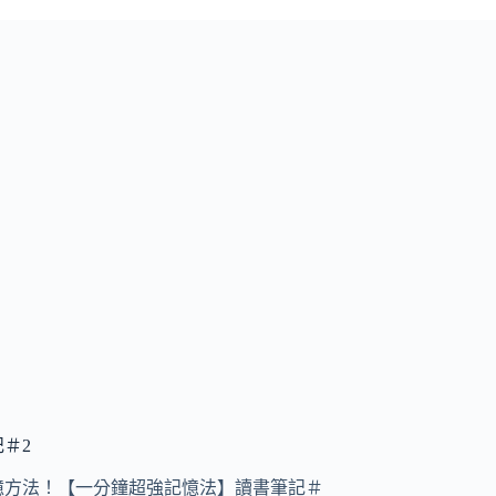
＃2
憶方法！【一分鐘超強記憶法】讀書筆記＃