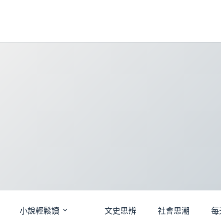
跳
至
主
要
內
容
小說輕鬆讀
文史思辨
社會思潮
每