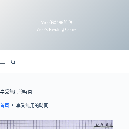
跳
至
主
Vico的讀書角落
要
Vico’s Reading Corner
內
容
享受無用的時間
首頁
享受無用的時間