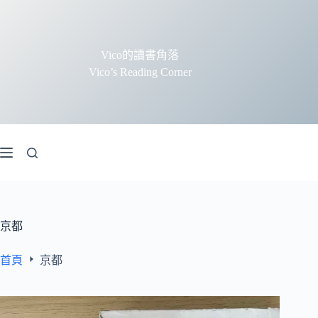
跳
至
主
Vico的讀書角落
要
Vico’s Reading Corner
內
容
京都
首頁
京都