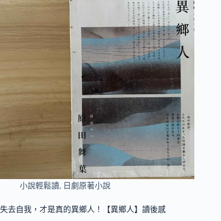
小說輕鬆讀
,
日劇原著小說
失去自我，才是真的異鄉人！【異鄉人】讀後感