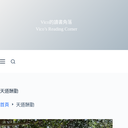
跳
至
主
Vico的讀書角落
要
Vico’s Reading Corner
內
容
天道酬勤
首頁
天道酬勤