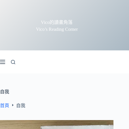
跳
至
主
Vico的讀書角落
要
Vico’s Reading Corner
內
容
自我
首頁
自我