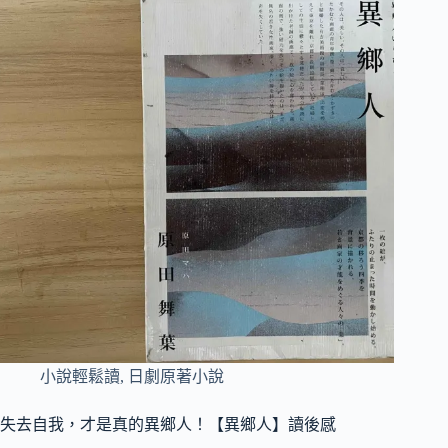
小說輕鬆讀
,
日劇原著小說
失去自我，才是真的異鄉人！【異鄉人】讀後感