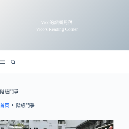
跳
至
主
Vico的讀書角落
要
Vico’s Reading Corner
內
容
階級鬥爭
首頁
階級鬥爭