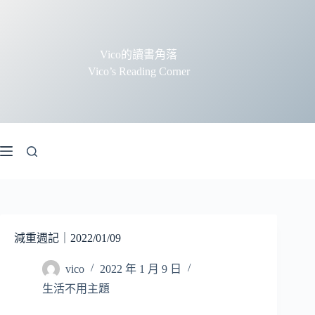
跳
至
主
Vico的讀書角落
要
Vico’s Reading Corner
內
容
減重週記｜2022/01/09
vico
2022 年 1 月 9 日
生活不用主題