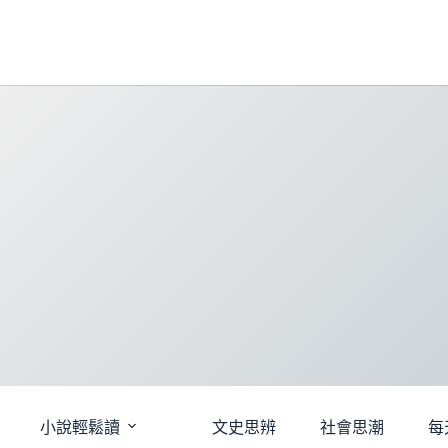
跳
至
主
要
內
容
小說輕鬆讀
文史思辨
社會思潮
每