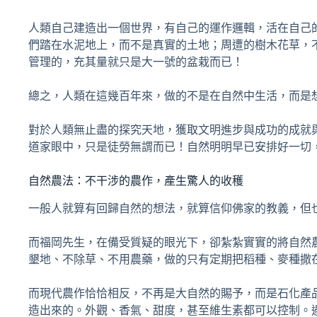
人類自己建造出一個世界，有自己的運作邏輯，活在自己
們踏在水泥地上，而不是真實的土地；周遭的樹木花草，
管理的，充其量就只是大一號的盆栽而已！
總之，人類在這幾百年來，做的不是在自然中生活，而是
對於人類無止盡的探究天地，獲取文明進步與成功的成就
道家眼中，只是徒勞無謂而已！自然明明早已安排好一切
自然農法：不干涉的農作，產生驚人的收穫
一般人就算有回歸自然的想法，就算信仰佛家的教義，但
而福岡先生，在備受質疑的眼光下，卻紮紮實實的將自然
墾地、不除草、不用農藥，做的只有定期把稻種、麥種撒
而現代農作恰恰相反，不再是大自然的賜予，而是石化產
造出來的。外觀、香氣、甜度，甚至維生素都可以控制。