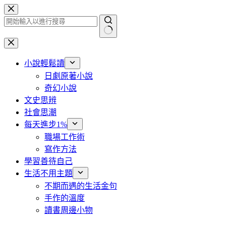
跳
至
主
找
要
不
內
小說輕鬆讀
到
容
日劇原著小說
符
奇幻小說
合
文史思辨
條
社會思潮
件
每天進步1%
的
職場工作術
結
寫作方法
果
學習善待自己
生活不用主題
不期而遇的生活金句
手作的溫度
讀書周邊小物