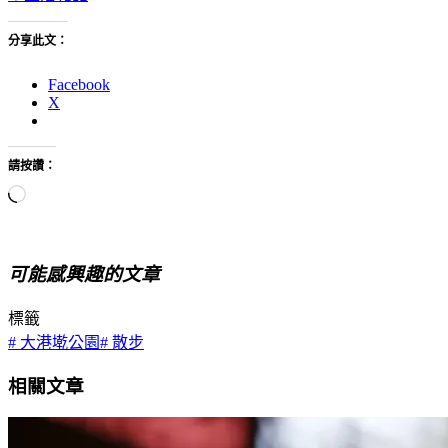
分享此文：
Facebook
X
請按讚：
正
在
載
入...
可能感興趣的文章
標籤
#
大港墘公園
#
散步
相關文章