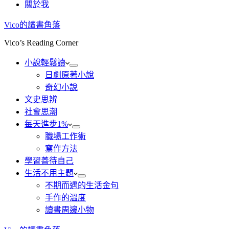
關於我
Vico的讀書角落
Vico’s Reading Corner
小說輕鬆讀
日劇原著小說
奇幻小說
文史思辨
社會思潮
每天進步1%
職場工作術
寫作方法
學習善待自己
生活不用主題
不期而遇的生活金句
手作的溫度
讀書周邊小物