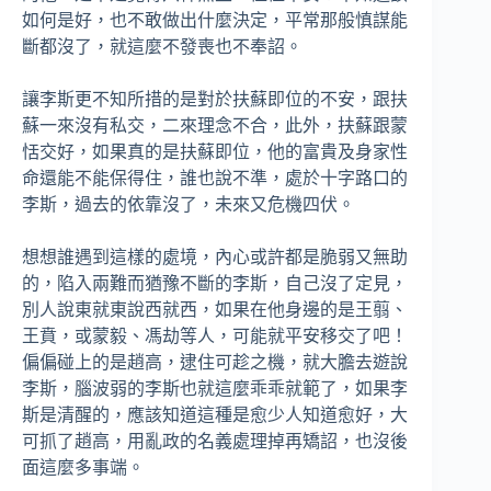
如何是好，也不敢做出什麼決定，平常那般慎謀能
斷都沒了，就這麼不發喪也不奉詔。
讓李斯更不知所措的是對於扶蘇即位的不安，跟扶
蘇一來沒有私交，二來理念不合，此外，扶蘇跟蒙
恬交好，如果真的是扶蘇即位，他的富貴及身家性
命還能不能保得住，誰也說不準，處於十字路口的
李斯，過去的依靠沒了，未來又危機四伏。
想想誰遇到這樣的處境，內心或許都是脆弱又無助
的，陷入兩難而猶豫不斷的李斯，自己沒了定見，
別人說東就東說西就西，如果在他身邊的是王翦、
王賁，或蒙毅、馮劫等人，可能就平安移交了吧！
偏偏碰上的是趙高，逮住可趁之機，就大膽去遊說
李斯，腦波弱的李斯也就這麼乖乖就範了，如果李
斯是清醒的，應該知道這種是愈少人知道愈好，大
可抓了趙高，用亂政的名義處理掉再矯詔，也沒後
面這麼多事端。