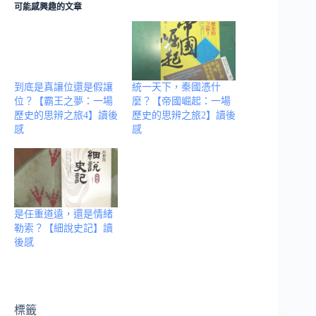
可能感興趣的文章
到底是真讓位還是假讓
統一天下，秦國憑什
位？【霸王之夢：一場
麼？【帝國崛起：一場
歷史的思辨之旅4】讀後
歷史的思辨之旅2】讀後
感
感
是任重道遠，還是情緒
勒索？【細說史記】讀
後感
標籤