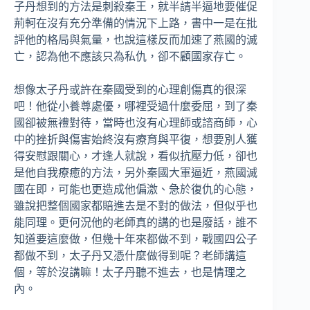
子丹想到的方法是刺殺秦王，就半請半逼地要催促
荊軻在沒有充分準備的情況下上路，書中一是在批
評他的格局與氣量，也說這樣反而加速了燕國的滅
亡，認為他不應該只為私仇，卻不顧國家存亡。
想像太子丹或許在秦國受到的心理創傷真的很深
吧！他從小養尊處優，哪裡受過什麼委屈，到了秦
國卻被無禮對待，當時也沒有心理師或諮商師，心
中的挫折與傷害始終沒有療育與平復，想要別人獲
得安慰跟關心，才逢人就說，看似抗壓力低，卻也
是他自我療癒的方法，另外秦國大軍逼近，燕國滅
國在即，可能也更造成他偏激、急於復仇的心態，
雖說把整個國家都賠進去是不對的做法，但似乎也
能同理。更何況他的老師真的講的也是廢話，誰不
知道要這麼做，但幾十年來都做不到，戰國四公子
都做不到，太子丹又憑什麼做得到呢？老師講這
個，等於沒講嘛！太子丹聽不進去，也是情理之
內。