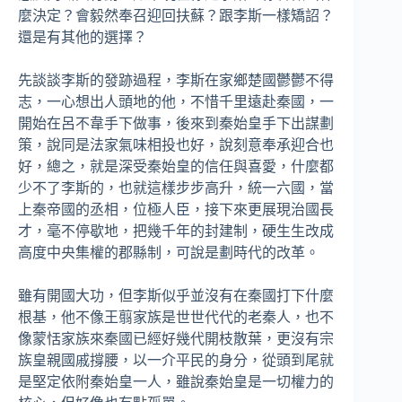
麼決定？會毅然奉召迎回扶蘇？跟李斯一樣矯詔？
還是有其他的選擇？
先談談李斯的發跡過程，李斯在家鄉楚國鬱鬱不得
志，一心想出人頭地的他，不惜千里遠赴秦國，一
開始在呂不韋手下做事，後來到秦始皇手下出謀劃
策，說同是法家氣味相投也好，說刻意奉承迎合也
好，總之，就是深受秦始皇的信任與喜愛，什麼都
少不了李斯的，也就這樣步步高升，統一六國，當
上秦帝國的丞相，位極人臣，接下來更展現治國長
才，毫不停歇地，把幾千年的封建制，硬生生改成
高度中央集權的郡縣制，可說是劃時代的改革。
雖有開國大功，但李斯似乎並沒有在秦國打下什麼
根基，他不像王翦家族是世世代代的老秦人，也不
像蒙恬家族來秦國已經好幾代開枝散葉，更沒有宗
族皇親國戚撐腰，以一介平民的身分，從頭到尾就
是堅定依附秦始皇一人，雖說秦始皇是一切權力的