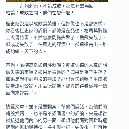
荊軻刺秦，不論成敗，都是有去無回
結論：成敗之間，他們在想什麼！
歷史總說是以成敗論英雄，但好像也不是都這樣，
你看後世史家的評價，都總是在品德、格局與胸懷
上大書特書，不然怎麼劉備失敗了、岳飛失敗了、
鄭成功失敗了，在歷史的評價中，卻遠遠高出一堆
成功統一天下的人。
不過，品德高低如何評斷呢？難道失德的人真的想
做失德的事嗎？如果是被逼的？如果是為了生存？
如果是想不到辦法的辦法？那也算失德嗎？用成敗
論斷還可公論，用品德論斷，那真的得看從哪一個
面向來評論了。
這篇文章，並不是要翻案，幫他們說話，為他們的
錯誤找藉口，也不是不認同書中的評論，只是想嘗
試接近他們內心的另一面，想想他們面對困難時遭
遇到的無助與徬徨、掙扎與挫折，失敗後，無可挽