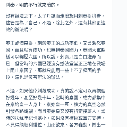
刺秦，明的不行就來暗的。
沒有辦法之下，太子丹鋌而走險想用刺秦拚拚看，
儘管是為了自己，不過，除此之外，還有其他更速
效的辦法嗎？
秦王戒備森嚴，刺殺秦王的成功率低，又會激怒秦
國，而且就算成功，也無損秦國國力，秦國大軍照
樣可以輾壓六國，所以說，刺秦只是白白送命而
已。但當時的六國已經沒有辦法堂堂正正地在戰場
上阻止秦國了，那就只能用一些上不了檯面的手
段，這也是沒有辦法的辦法。
不過，如果僥倖刺殺成功，真的說不定可以再拖個
好幾年，甚至好幾十年，當時的秦國，權力都集中
在秦始皇一人身上，秦始皇一死，權力的真空必然
引發各路覬覦，而且秦始皇又沒有指定接班人，當
時的扶蘇年紀也還小，如果沒有權臣或軍方支持，
不見得能順利繼位，山雨欲來、各方蠢動，鬧出一