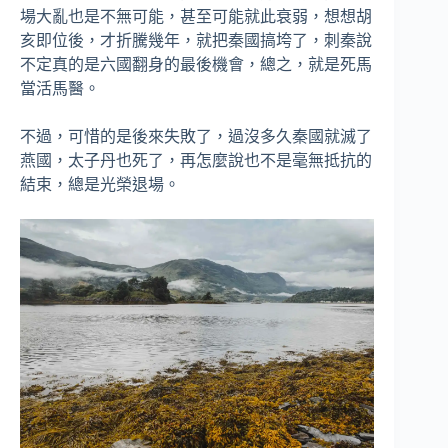
場大亂也是不無可能，甚至可能就此衰弱，想想胡
亥即位後，才折騰幾年，就把秦國搞垮了，刺秦說
不定真的是六國翻身的最後機會，總之，就是死馬
當活馬醫。
不過，可惜的是後來失敗了，過沒多久秦國就滅了
燕國，太子丹也死了，再怎麼說也不是毫無抵抗的
結束，總是光榮退場。