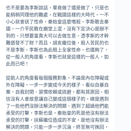
也不是要為李斯說話，畢竟做了還是做了，只是也
能稍稍同理他的難處，在戰國這樣的大時代，一不
小心就會送了性命，秦始皇這麼嗜殺，李斯敢去秦
國，一介平民敢在廟堂上混，沒有下定決心是辦不
到的，只想要富貴大可以去做生意，憑李斯的才幹
難道發不了財？而且，胡亥繼位後，殺人苦民的也
不是李斯，李斯也為此賠上全家性命，也還夠了，
從一般人的角度看，李斯也就是這樣的一般人，如
此而已吧！
從助人的角度看每個服務對象，不論是內在障礙或
外在障礙，一步一步變成今天的樣子，看似自暴自
棄、自我封閉、習慣依賴或逃避，都有其原因，相
信沒有人會故意讓自己變成這個樣子的，總是遇到
了一些他們沒辦法解決的問題、遇到了超過他們能
承受的打擊，李斯也是，秦始皇的死是他沒有辦法
承受的打擊，扶蘇繼位造成的不安，是他沒有辦法
解決的問題，只能一步一步沉淪，終至無可挽回，