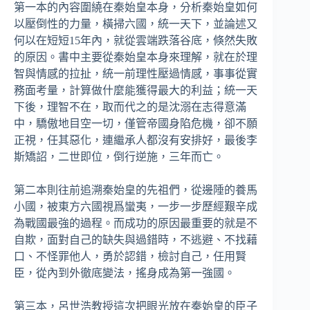
第一本的內容圍繞在秦始皇本身，分析秦始皇如何
以壓倒性的力量，橫掃六國，統一天下，並論述又
何以在短短15年內，就從雲端跌落谷底，倏然失敗
的原因。書中主要從秦始皇本身來理解，就在於理
智與情感的拉扯，統一前理性壓過情感，事事從實
務面考量，計算做什麼能獲得最大的利益；統一天
下後，理智不在，取而代之的是沈溺在志得意滿
中，驕傲地目空一切，僅管帝國身陷危機，卻不願
正視，任其惡化，連繼承人都沒有安排好，最後李
斯矯詔，二世即位，倒行逆施，三年而亡。
第二本則往前追溯秦始皇的先祖們，從邊陲的養馬
小國，被東方六國視爲蠻夷，一步一步歷經艱辛成
為戰國最強的過程。而成功的原因最重要的就是不
自欺，面對自己的缺失與過錯時，不逃避、不找藉
口、不怪罪他人，勇於認錯，檢討自己，任用賢
臣，從內到外徹底變法，搖身成為第一強國。
第三本，呂世浩教授這次把眼光放在秦始皇的臣子