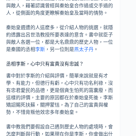
與敵人，藉著認識曾經與秦始皇合作過或交手過的
人，從側面的角度更瞭解秦始皇及當時的情勢。
秦始皇週遭的人這麽多，從介紹人物的挑選，就隱
約透露出呂世浩教授所要表達的意含。書中就臣子
與敵人各選一位，都是大名鼎鼎的歷史人物，一位
是秦國的丞相
李斯
，另一位則是
燕太子丹
。
丞相李斯，心中只有富貴沒有忠誠？
書中對於李斯的介紹與評價，簡單來說就是有才
學、有能力，但德行有虧，心中只有功名利祿，沒
有忠君愛民的品德，更是個貪生怕死的窩囊廢，而
這樣的評價，主要的原因都在於秦始皇死後，李斯
矯詔賜死扶蘇，關押蒙恬，為了自己的富貴與權
勢，不惜背叛他效忠多年秦始皇。
書中教我們要假設自己遇到歷史人物的處境時，會
怎麼判斷與行動，如果現在你是李斯，你會做出什