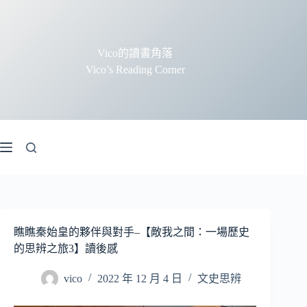
跳
至
主
Vico的讀書角落
要
Vico’s Reading Corner
內
容
瞧瞧秦始皇的夥伴與對手–【敵我之間：一場歷史
的思辨之旅3】讀後感
vico
2022 年 12 月 4 日
文史思辨