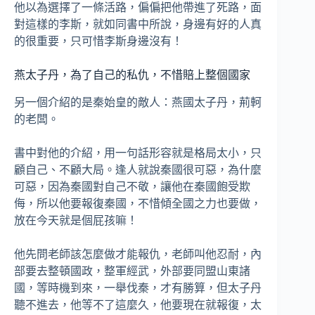
他以為選擇了一條活路，偏偏把他帶進了死路，面
對這樣的李斯，就如同書中所說，身邊有好的人真
的很重要，只可惜李斯身邊沒有！
燕太子丹，為了自己的私仇，不惜賠上整個國家
另一個介紹的是秦始皇的敵人：燕國太子丹，荊軻
的老闆。
書中對他的介紹，用一句話形容就是格局太小，只
顧自己、不顧大局。逢人就說秦國很可惡，為什麼
可惡，因為秦國對自己不敬，讓他在秦國飽受欺
侮，所以他要報復秦國，不惜傾全國之力也要做，
放在今天就是個屁孩嘛！
他先問老師該怎麼做才能報仇，老師叫他忍耐，內
部要去整頓國政，整軍經武，外部要同盟山東諸
國，等時機到來，一舉伐秦，才有勝算，但太子丹
聽不進去，他等不了這麼久，他要現在就報復，太