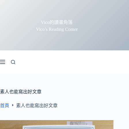
跳
至
主
Vico的讀書角落
要
Vico’s Reading Corner
內
容
素人也能寫出好文章
首頁
素人也能寫出好文章