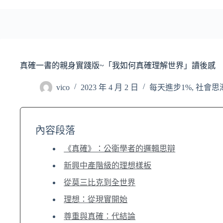
真確一書的親身實踐版~「我如何真確理解世界」讀後感
vico
2023 年 4 月 2 日
每天進步1%
,
社會思
內容段落
《真確》：公衛學者的邏輯思辯
新興中產階級的理想樣板
從莫三比克到全世界
理想：從現實開始
尊重與真確：代結論