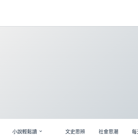
跳
至
主
要
內
容
小說輕鬆讀
文史思辨
社會思潮
每