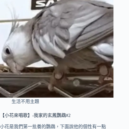
生活不用主題
【小花來唱歌】-我家的玄鳳鸚鵡#2
小花是我們第一批養的鸚鵡，下面說他的個性有一點