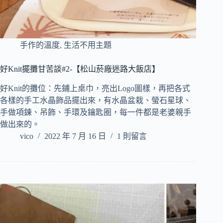
手作的溫度
,
生活不用主題
好Knit擺攤甘苦談#2-【松山菸廠迷路大飯店】
好Knit的攤位：先鋪上桌巾，亮出Logo圖樣，再把各式
各樣的手工水晶飾品擺出來，有水晶盆栽、螢石星球、
手做項鍊、吊飾、手環及鑰匙圈，每一件都是老婆親手
做出來的。
vico
2022 年 7 月 16 日
1 則留言