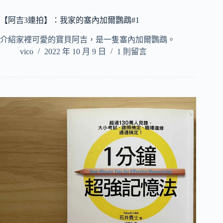
【阿吉3連拍】：我家的塞內加爾鸚鵡#1
介紹家裡可愛的寶貝阿吉，是一隻塞內加爾鸚鵡。
vico
2022 年 10 月 9 日
1 則留言