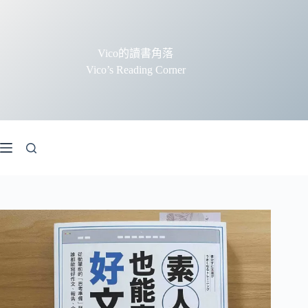
跳
至
主
Vico的讀書角落
要
Vico’s Reading Corner
內
容