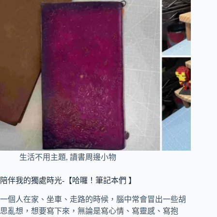
生活不用主題
,
讀書周邊小物
陪伴我的獨處時光-【哈囉！筆記本們 】
一個人在家、坐車、走路的時候，腦中常會冒出一些胡
思亂想，想要寫下來，無論是寫心情、寫靈感、寫抱