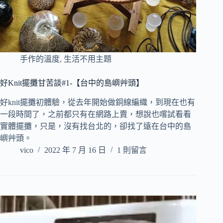
手作的溫度
,
生活不用主題
好Knit擺攤甘苦談#1-【台中的島嶼艸頭】
好knit擺攤初體驗，從去年開始做銅線編織，到現在也有
一段時間了，之前都只有在網路上賣，想說也嚐試看看
實體擺攤，只是，沒有找台北的，卻找了遠在台中的島
嶼艸頭。
vico
2022 年 7 月 16 日
1 則留言