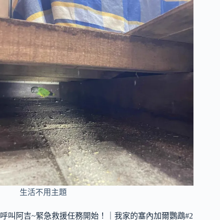
生活不用主題
呼叫阿吉~緊急救援任務開始！｜我家的塞內加爾鸚鵡#2