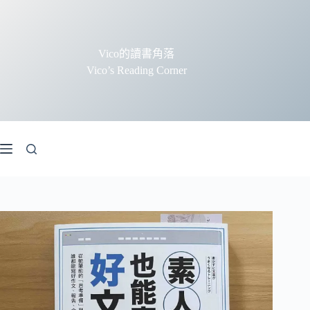
跳
至
主
Vico的讀書角落
要
Vico’s Reading Corner
內
容