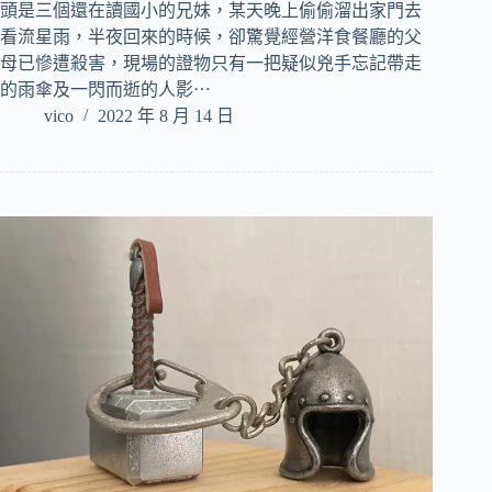
頭是三個還在讀國小的兄妹，某天晚上偷偷溜出家門去
看流星雨，半夜回來的時候，卻驚覺經營洋食餐廳的父
母已慘遭殺害，現場的證物只有一把疑似兇手忘記帶走
的雨傘及一閃而逝的人影⋯
vico
2022 年 8 月 14 日